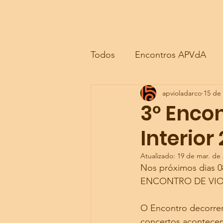
INÍCIO
INÍCIO
ASSOCIAÇÃO
ASSOCIAÇÃO
EVENTOS
EVENTOS
Todos
Encontros APVdA
apvioladarco
15 de
Vida Associativa
Outras
3º Encon
Interior
Atualizado:
19 de mar. de
Nos próximos dias 0
ENCONTRO DE VIOL
O Encontro decorrer
concertos acontecem