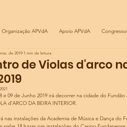
REGIONAIS
REGIONAIS
INTERNACIONAIS
INTERNACIONAIS
VIOLETISTAS
VIOLETISTAS
MA
MA
Organização APVdA
Apoio APVdA
Congresso
 mai. de 2019
1 min de leitura
tro de Violas d'arco n
 2019
 2021
8 e 09 de Junho 2019 irá decorrer na cidade do Fundão 
A d’ARCO DA BEIRA INTERIOR.
á nas instalações da Academia de Música e Dança do F
 pelas 18 horas nas instalações do Casino Fundanense.