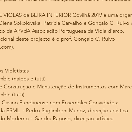
IOLAS da BEIRA INTERIOR Covilhã 2019 é uma organ
Olena Sokolovska, Patrícia Carvalho e Gonçalo C. Ruivo
stico da APVdA Associação Portuguesa da Viola d'arco.
ional deste projecto é o prof. Gonçalo C. Ruivo 
.com).
 Violetistas
ble (naipes e tutti)
e Construção e Manutenção de Instrumentos com Marc
ble (tutti)
o Casino Fundanense com Ensembles Convidados:
da ESML  - Pedro Saglimbeni Munõz, direcção artística
do Moderno -  Sandra Raposo, direcção artística