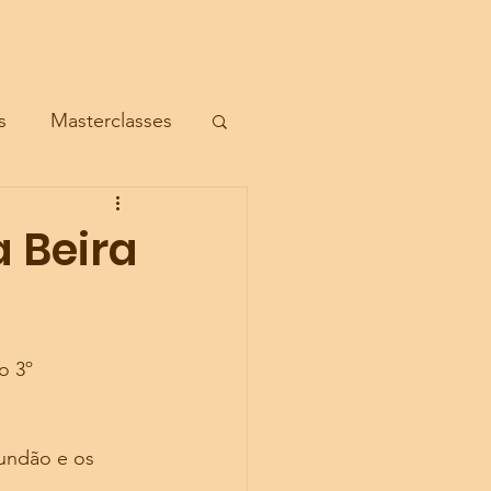
TERIAIS
TERIAIS
NOTÍCIAS
NOTÍCIAS
CONTACTOS
CONTACTOS
s
Masterclasses
a Beira
o 3º 
undão e os 