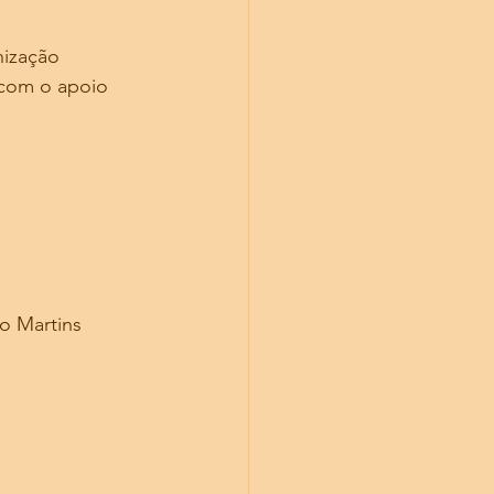
ização 
 com o apoio 
o Martins