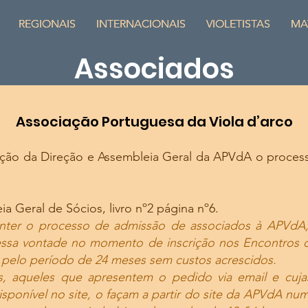
REGIONAIS
REGIONAIS
INTERNACIONAIS
INTERNACIONAIS
VIOLETISTAS
VIOLETISTAS
MA
MA
Associados
Associação Portuguesa da Viola d’arco
ração da Direção e Assembleia Geral da APVdA o proces
a Geral de Sócios, livro nº2 página nº6.
anter o processo de admissão de associados à APVdA
ssa vontade no momento de inscrição nos Encontros 
pelo período de 24 meses sem custos acrescidos.
, aqueles que apresentem o pedido via email e cujas
onível no site, o façam a partir do site da APVdA numa