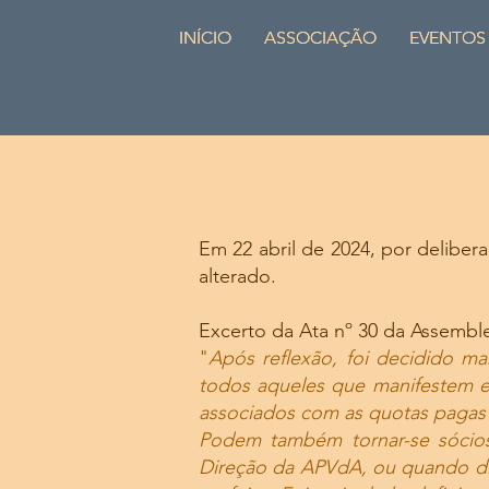
INÍCIO
INÍCIO
ASSOCIAÇÃO
ASSOCIAÇÃO
EVENTOS
EVENTOS
Em 22 abril de 2024, por delibe
alterado.
Excerto da Ata nº 30 da Assemblei
"
Após reflexão, foi decidido m
todos aqueles que manifestem e
associados com as quotas pagas 
Podem também tornar-se sócios
Direção da APVdA, ou quando disp