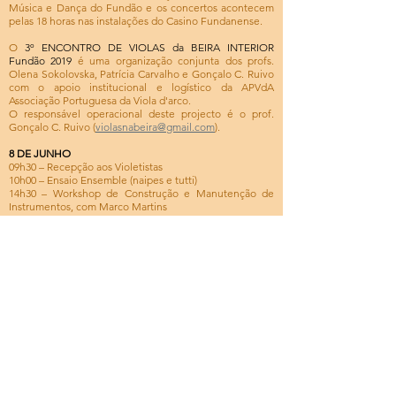
Música e Dança do Fundão e os concertos acontecem
pelas 18 horas nas instalações do Casino Fundanense.
O
3º ENCONTRO DE VIOLAS da BEIRA INTERIOR
Fundão 2019
é uma organização conjunta dos profs.
Olena Sokolovska, Patrícia Carvalho e Gonçalo C. Ruivo
com o apoio institucional e logístico da APVdA
Associação Portuguesa da Viola d'arco.
O responsável operacional deste projecto é o prof.
Gonçalo C. Ruivo (
violasnabeira@gmail.com
).
8 DE JUNHO
09h30 – Recepção aos Violetistas
10h00 – Ensaio Ensemble (naipes e tutti)
14h30 – Workshop de Construção e Manutenção de
Instrumentos, com Marco Martins
15h30 – Ensaio Ensemble (tutti)
18h00 – Concerto no Casino Fundanense com
Ensembles Convidados:
Ensemble de Violas da ESML Pedro Saglimbeni Munõz-
Direcção artística
Ensemble de Violas do Moderno Sandra Raposo-
Direcção artística
9 DE JUNHO
10h00 – Ensaio Ensemble (Tutti)
14h30 – Ensaio Ensemble (tutti)
18h00 – Concerto final – Ensemble de Violas no Casino
Fundanense