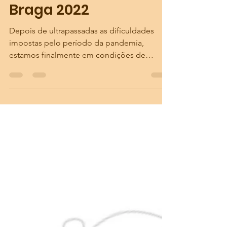
apvioladarco
10 de mai. de 2022
1 min de leitura
11º Encontro de violas
Braga 2022
Depois de ultrapassadas as dificuldades
impostas pelo período da pandemia,
estamos finalmente em condições de
anunciar que o 11º Encontro...