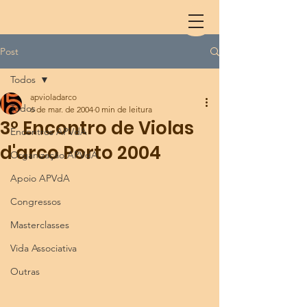
Post
Todos
apvioladarco
Todos
6 de mar. de 2004
0 min de leitura
3º Encontro de Violas
Encontros APVdA
d'arco Porto 2004
Organização APVdA
Apoio APVdA
Congressos
Masterclasses
Vida Associativa
Outras