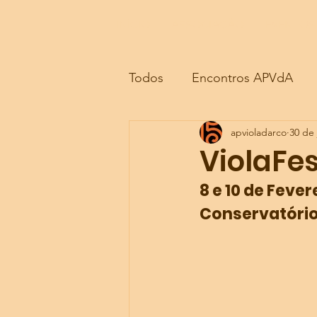
INÍCIO
INÍCIO
ASSOCIAÇÃO
ASSOCIAÇÃO
EVENTOS
EVENTOS
Todos
Encontros APVdA
apvioladarco
30 de 
Vida Associativa
Outras
ViolaFes
8 e 10 de Fever
Conservatório