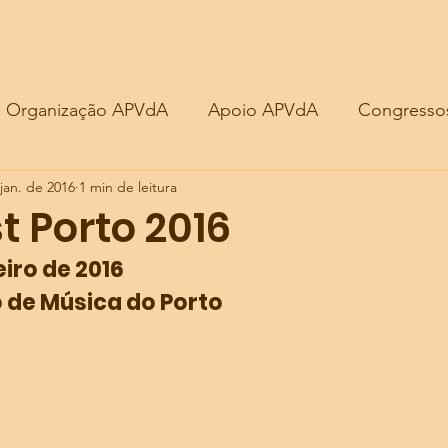
REGIONAIS
REGIONAIS
INTERNACIONAIS
INTERNACIONAIS
VIOLETISTAS
VIOLETISTAS
MA
MA
Organização APVdA
Apoio APVdA
Congresso
jan. de 2016
1 min de leitura
t Porto 2016
eiro de 2016
 de Música do Porto